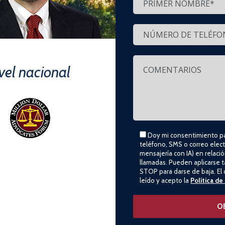
ivel nacional
Doy mi consentimiento pa
teléfono, SMS o correo elect
mensajería con IA) en relaci
llamadas. Pueden aplicarse t
STOP para darse de baja. El 
leído y acepto la
Política de